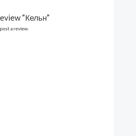
 review “Кельн”
post a review.