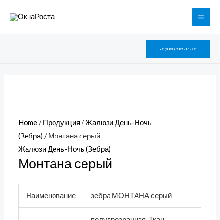
Перейти
MAI
к
ME
содержимому
+7 (383) 287-11-47
Home
/
Продукция
/
Жалюзи День-Ночь
(Зебра)
/ Монтана серый
Жалюзи День-Ночь (Зебра)
Монтана серый
Наименование
зебра МОНТАНА серый
полупрозрачная. Ткань