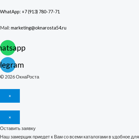
WhatApp: +7 (913) 780-77-71
Mail:
marketing@oknarosta54.ru
atsapp
legram
© 2026 ОкнаРоста
×
×
Оставить заявку
Наш замерщик приедет к Вам со всеми каталогами в удобное для