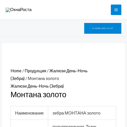
Перейти
MAI
к
ME
содержимому
+7 (383) 287-11-47
Home
/
Продукция
/
Жалюзи День-Ночь
(Зебра)
/ Монтана золото
Жалюзи День-Ночь (Зебра)
Монтана золото
Наименование
зебра МОНТАНА золото
полупрозрачная. Ткань