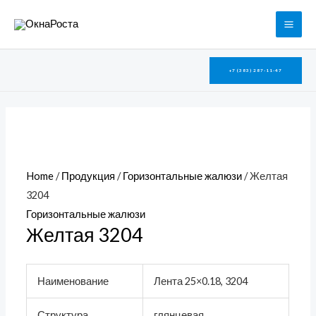
Перейти
MAI
к
ME
содержимому
+7 (383) 287-11-47
Home
/
Продукция
/
Горизонтальные жалюзи
/ Желтая
3204
Горизонтальные жалюзи
Желтая 3204
Наименование
Лента 25×0.18, 3204
Структура
глянцевая