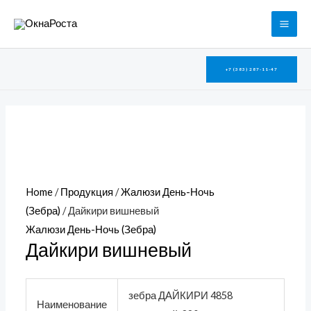
Перейти
MAI
к
ME
содержимому
+7 (383) 287-11-47
Home
/
Продукция
/
Жалюзи День-Ночь
(Зебра)
/ Дайкири вишневый
Жалюзи День-Ночь (Зебра)
Дайкири вишневый
зебра ДАЙКИРИ 4858
Наименование